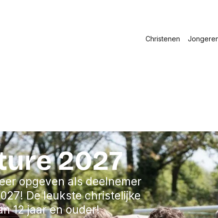
Christenen
Jongere
ture 2027
weer opgeven als deelnemer
027! De leukste christelijke
an 12 jaar en ouder!