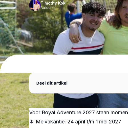
Cursussen
Timothy Kok
Auteur
Boeken &
Agenda
materialen
Nieuws
Suriname
Over
ons
Overige
Steun
diensten
ons
Deel dit artikel
Shop
Contact
Volg ons
Snel
naar
Instagram
Voor Royal Adventure 2027 staan momen
Webshop
Facebook
🌷 Meivakantie: 24 april t/m 1 mei 2027
LinkedIn