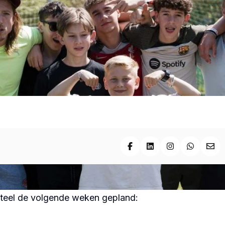
Deel op Facebook
Deel op LinkedIn
Deel op Insta
Deel op
Deel
teel de volgende weken gepland: