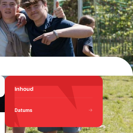
Inhoud
gram
 WhatsApp
 via Email
Datums