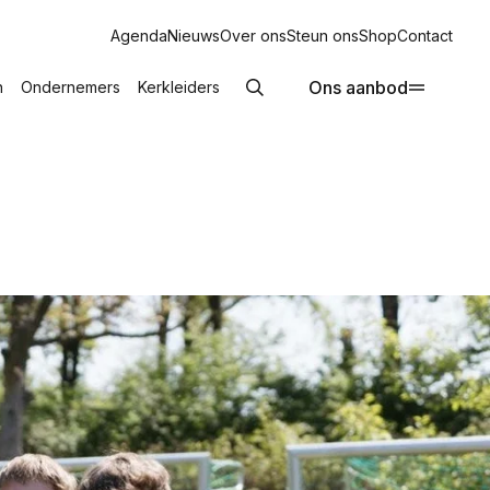
Agenda
Nieuws
Over ons
Steun ons
Shop
Contact
Ons aanbod
n
Ondernemers
Kerkleiders