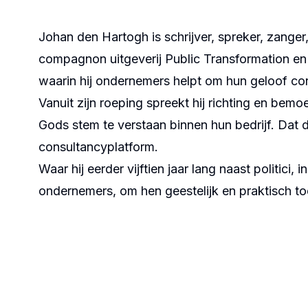
Cursussen
Johan den Hartogh is schrijver, spreker, zanger
Boeken &
Agenda
compagnon
uitgeverij Public Transformation
en 
materialen
waarin hij ondernemers helpt om hun geloof con
Nieuws
Vanuit zijn roeping spreekt hij richting en bemo
Suriname
Over
Gods stem te verstaan binnen hun bedrijf. Dat 
ons
consultancyplatform.
Overige
Steun
Waar hij eerder vijftien jaar lang naast politici
diensten
ons
ondernemers, om hen geestelijk en praktisch toe
Shop
Contact
Volg ons
Snel
naar
Instagram
Webshop
Facebook
LinkedIn