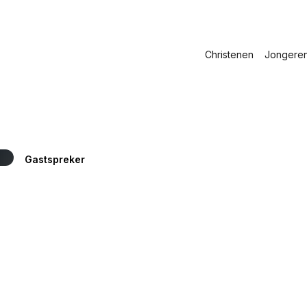
Christenen
Jongere
Gastspreker
Johan den Hartogh