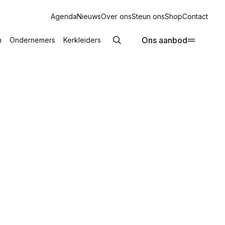
Agenda
Nieuws
Over ons
Steun ons
Shop
Contact
Ons aanbod
n
Ondernemers
Kerkleiders