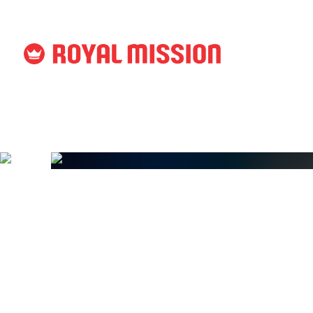
Menu
Ontdek
Evenementen
ons
Christenen
Evenementen
Jongeren
Met en
bij
Ondernemers
kerken
Kerkleiders
Opleidingen/scholen
Ons aanbod