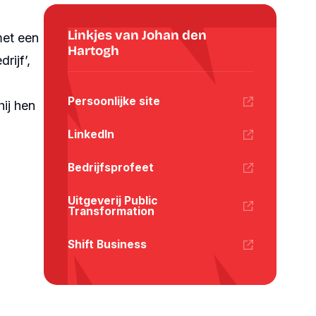
Linkjes van Johan den
met een
Hartogh
drijf
’,
Persoonlijke site
hij hen
LinkedIn
Bedrijfsprofeet
Uitgeverij Public
Transformation
Shift Business