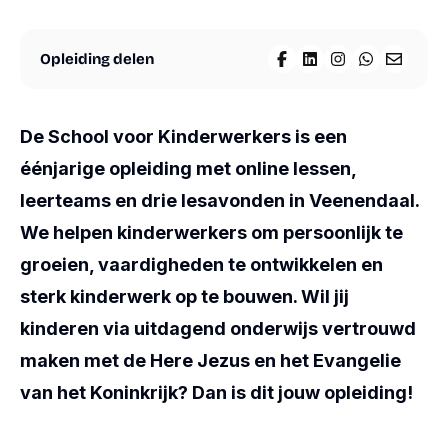
materialen
Agenda
Opleiding delen
Nieuws
Deel op Facebook
Deel op LinkedIn
Deel op Insta
Deel op W
Deel vi
Suriname
Over
ons
Overige
De School voor Kinderwerkers is een
diensten
éénjarige opleiding met online lessen,
Steun
ons
leerteams en drie lesavonden in Veenendaal.
We helpen kinderwerkers om persoonlijk te
Shop
Volg ons
Snel
groeien, vaardigheden te ontwikkelen en
naar
Contact
Instagram
sterk kinderwerk op te bouwen. Wil jij
Webshop
Facebook
kinderen via uitdagend onderwijs vertrouwd
LinkedIn
maken met de Here Jezus en het Evangelie
ANBI
YouTube
Contact
Spotify
van het Koninkrijk? Dan is dit jouw opleiding!