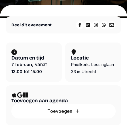
materialen
Agenda
Nieuws
Suriname
Deel dit evenement
Deel op Facebook
Deel op LinkedIn
Deel op Insta
Deel op W
Deel vi
Over
ons
Overige
diensten
Steun
ons
Datum en tijd
Locatie
, vanaf
7 februari
Pniëlkerk: Lessinglaan
Shop
Volg ons
Snel
tot
13:00
15:00
33 in Utrecht
naar
Contact
Instagram
Webshop
Facebook
LinkedIn
Toevoegen aan agenda
ANBI
YouTube
Contact
Spotify
Toevoegen