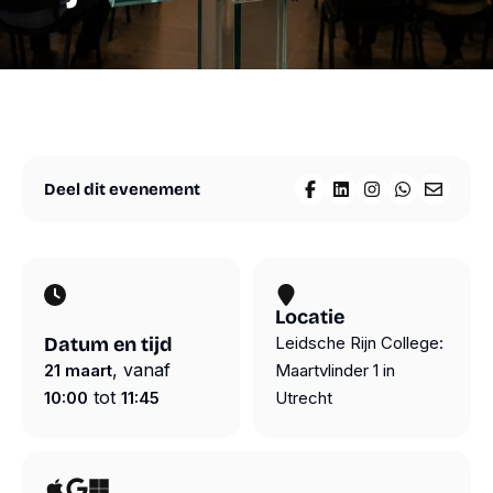
materialen
Agenda
Nieuws
Suriname
Over
ons
Overige
diensten
Steun
Deel dit evenement
Deel op Facebook
Deel op LinkedIn
Deel op Insta
Deel op W
Deel vi
ons
Shop
Volg ons
Snel
naar
Contact
Locatie
Instagram
Datum en tijd
Leidsche Rijn College:
Webshop
Facebook
, vanaf
21 maart
Maartvlinder 1 in
LinkedIn
tot
10:00
11:45
ANBI
Utrecht
YouTube
Contact
Spotify