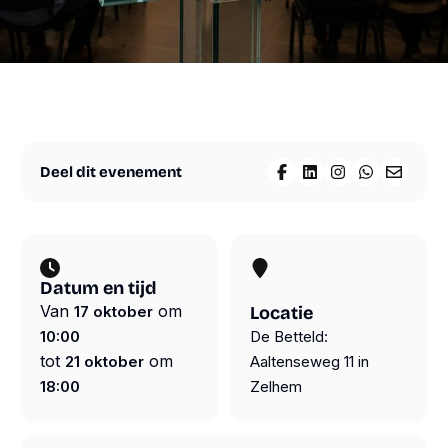
materialen
Agenda
Nieuws
Suriname
Over
ons
Overige
diensten
Steun
Deel dit evenement
Deel op Facebook
Deel op LinkedIn
Deel op Insta
Deel op W
Deel vi
ons
Shop
Volg ons
Snel
naar
Contact
Datum en tijd
Instagram
Van
om
17 oktober
Locatie
Webshop
Facebook
10:00
De Betteld:
LinkedIn
tot
om
21 oktober
ANBI
Aaltenseweg 11 in
YouTube
Contact
18:00
Zelhem
Spotify