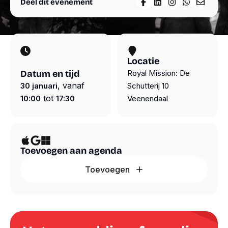
Deel dit evenement
Deel op Facebook
Deel op LinkedIn
Deel op Insta
Deel op W
Deel vi
materialen
Agenda
Nieuws
Suriname
Over
Locatie
ons
Overige
Datum en tijd
Royal Mission: De
diensten
, vanaf
Steun
30 januari
Schutterij 10
ons
tot
10:00
17:30
Veenendaal
Shop
Volg ons
Snel
naar
Contact
Instagram
Toevoegen aan agenda
Webshop
Facebook
Toevoegen
LinkedIn
ANBI
YouTube
Contact
Spotify