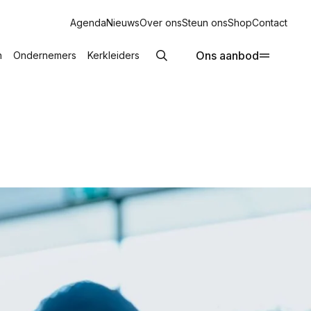
Agenda
Nieuws
Over ons
Steun ons
Shop
Contact
Ons aanbod
n
Ondernemers
Kerkleiders