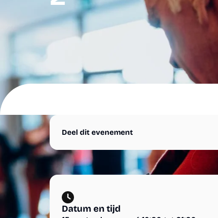
Cursussen
Boeken &
Agenda
materialen
Nieuws
Suriname
Over
ons
Overige
Steun
diensten
ons
Deel dit evenement
Shop
Contact
Volg ons
Snel
naar
Instagram
Webshop
Facebook
Datum en tijd
LinkedIn