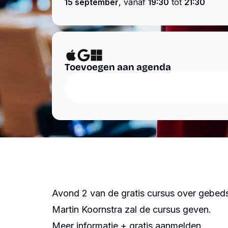
, vanaf
tot
15 september
19:30
21:30
ANBI
YouTube
Contact
Spotify
Toevoegen aan agenda
Avond 2 van de gratis cursus over gebed
Martin Koornstra zal de cursus geven.
Meer informatie + gratis aanmelden