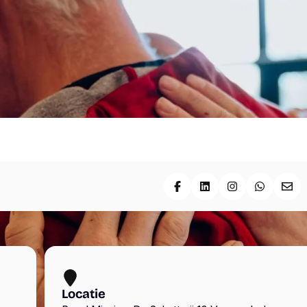
Deel op Facebook
Deel op LinkedIn
Deel op Insta
Deel op
Deel
Locatie