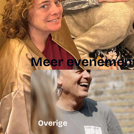
ANBI
YouTube
Contact
Spotify
Meer evenemen
Overige