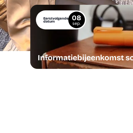
08
Eerstvolgende
datum
sep.
Informatiebijeenkomst s