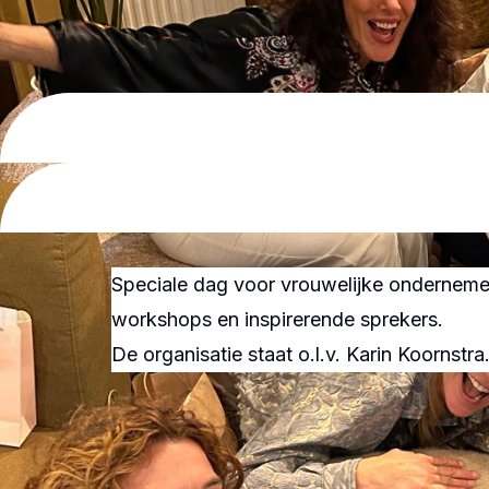
Cursussen
Boeken &
Agenda
materialen
Nieuws
Suriname
Over
ons
Overige
Steun
diensten
ons
Speciale dag voor vrouwelijke onderneme
workshops en inspirerende sprekers.
Shop
De organisatie staat o.l.v. Karin Koornstra
Contact
Volg ons
Snel
naar
Instagram
Webshop
Facebook
LinkedIn