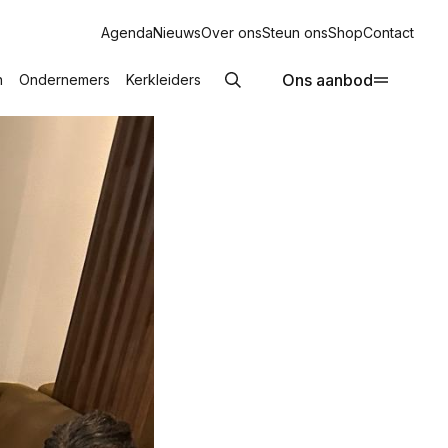
Agenda
Nieuws
Over ons
Steun ons
Shop
Contact
Ons aanbod
n
Ondernemers
Kerkleiders