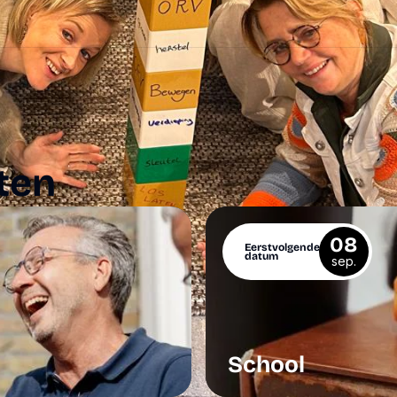
ten
08
Eerstvolgende
datum
sep.
School