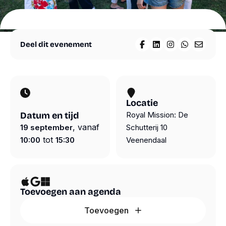
materialen
Agenda
Nieuws
Suriname
Deel dit evenement
Deel op Facebook
Deel op LinkedIn
Deel op Insta
Deel op W
Deel vi
Over
ons
Overige
diensten
Steun
ons
Locatie
Datum en tijd
Royal Mission: De
Shop
Volg ons
Snel
, vanaf
19 september
Schutterij 10
naar
Contact
tot
10:00
15:30
Veenendaal
Instagram
Webshop
Facebook
LinkedIn
ANBI
YouTube
Toevoegen aan agenda
Contact
Spotify
Toevoegen